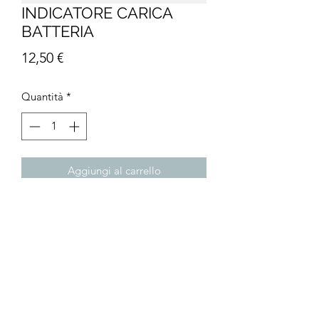
INDICATORE CARICA
BATTERIA
Prezzo
12,50 €
Quantità
*
Aggiungi al carrello
Kikko Lamp Energy Meter Indicatore di
carica delle batterie con connettore
JST e display digitale retroilluminato
per misurare la carica rimanente di
tutti i pacchi batteria Kikko Lamp.
Prezzo I.I. € 12,50